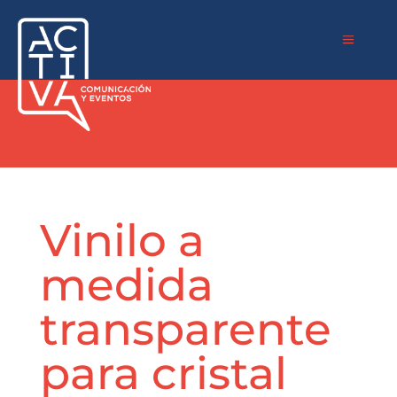
a
Vinilo a
medida
transparente
para cristal