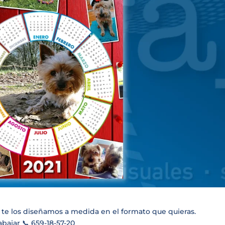
, te los diseñamos a medida en el formato que quieras.
bajar 📞 659-18-57-20