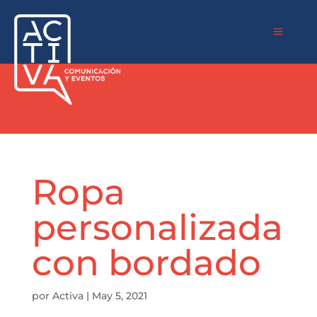
a
Ropa
personalizada
con bordado
por
Activa
|
May 5, 2021