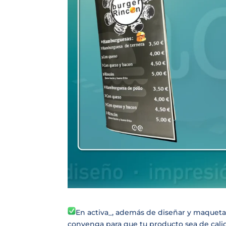
En activa_, además de diseñar y maqueta
convenga para que tu producto sea de calid