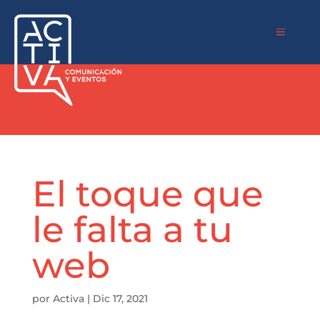
a
El toque que
le falta a tu
web
por
Activa
|
Dic 17, 2021