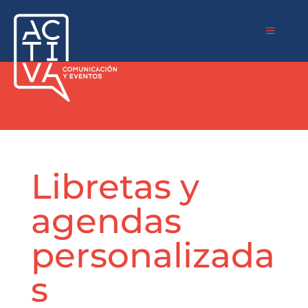
a
Libretas y
agendas
personalizada
s