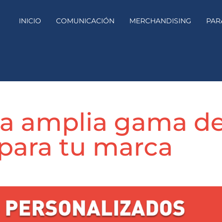
INICIO
COMUNICACIÓN
MERCHANDISING
PAR
a amplia gama d
 para tu marca