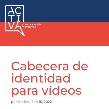
a
Cabecera de
identidad
para vídeos
por
Activa
|
Jun 15, 2022