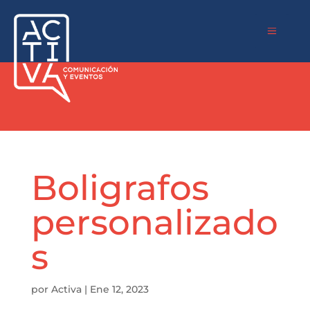
a
Boligrafos
personalizado
s
por
Activa
|
Ene 12, 2023