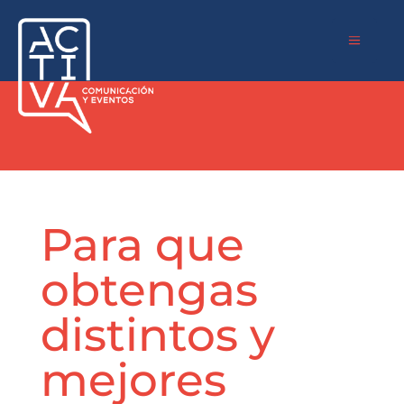
a
Para que
obtengas
distintos y
mejores