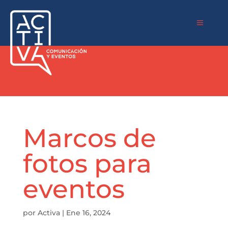
a
Marcos de
fotos para
eventos
por
Activa
|
Ene 16, 2024