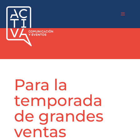
a
Para la
temporada
de grandes
ventas