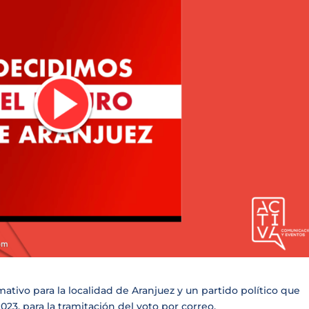
ativo para la localidad de Aranjuez y un partido político que
023, para la tramitación del voto por correo.