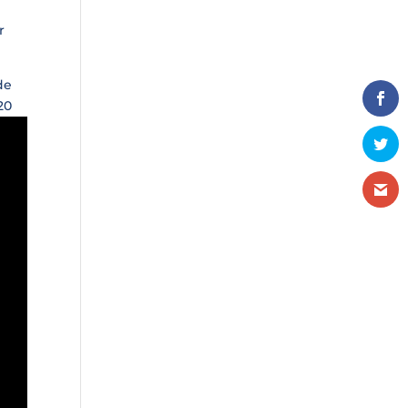
r
de
20