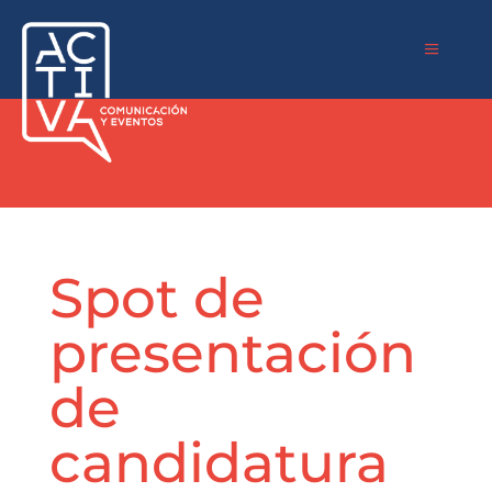
a
Spot de
presentación
de
candidatura