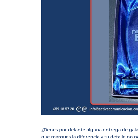
¿Tienes por delante alguna entrega de gal
que marques la diferencia y tu detalle no 