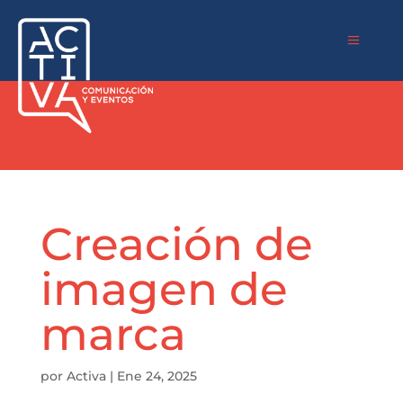
a
Creación de
imagen de
marca
por
Activa
|
Ene 24, 2025