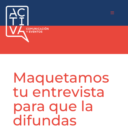
a
Maquetamos
tu entrevista
para que la
difundas