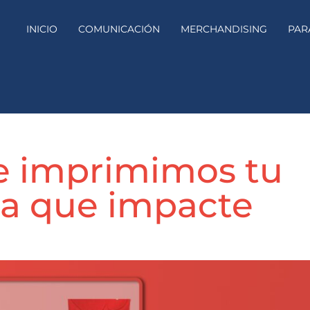
INICIO
COMUNICACIÓN
MERCHANDISING
PAR
e imprimimos tu
a que impacte