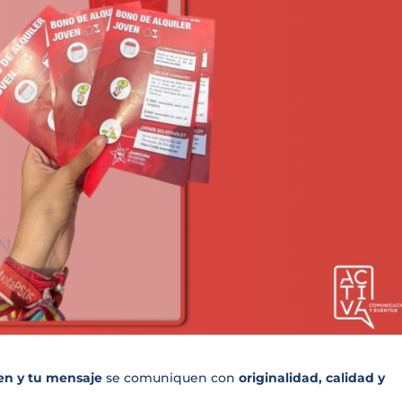
en y tu mensaje
se comuniquen con
originalidad, calidad y