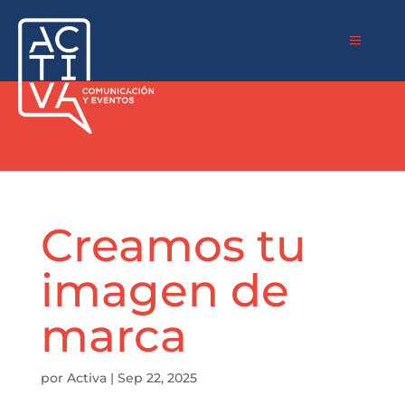
a
Creamos tu
imagen de
marca
por
Activa
|
Sep 22, 2025