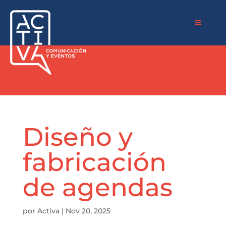
a
Diseño y
fabricación
de agendas
por
Activa
|
Nov 20, 2025