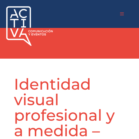
a
Identidad
visual
profesional y
a medida –