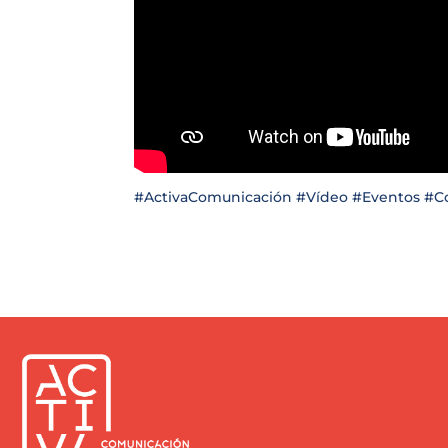
#ActivaComunicación #Vídeo #Eventos #Co