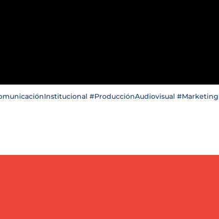
municaciónInstitucional #ProducciónAudiovisual #Marketing