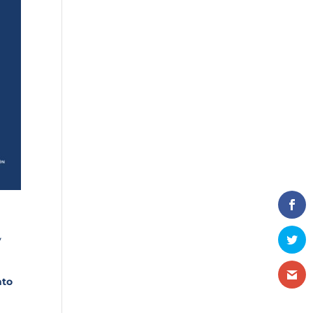
y
nto