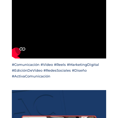
#Comunicación #Vídeo #Reels #MarketingDigital
#EdiciónDeVídeo #RedesSociales #Diseño
#ActivaComunicación