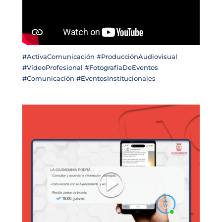
#ActivaComunicación #ProducciónAudiovisual
#VídeoProfesional #FotografíaDeEventos
#Comunicación #EventosInstitucionales