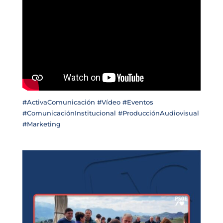
#ActivaComunicación #Vídeo #Eventos
#ComunicaciónInstitucional #ProducciónAudiovisual
#Marketing