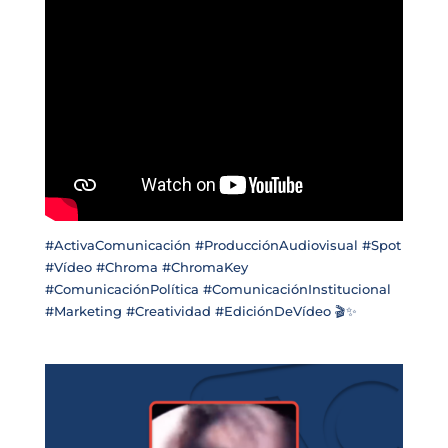
#ActivaComunicación #ProducciónAudiovisual #Spot
#Vídeo #Chroma #ChromaKey
#ComunicaciónPolítica #ComunicaciónInstitucional
#Marketing #Creatividad #EdiciónDeVídeo 🎬✨