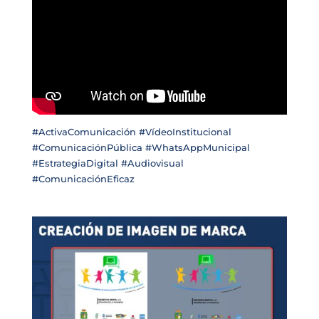
#ActivaComunicación #VídeoInstitucional
#ComunicaciónPública #WhatsAppMunicipal
#EstrategiaDigital #Audiovisual
#ComunicaciónEficaz