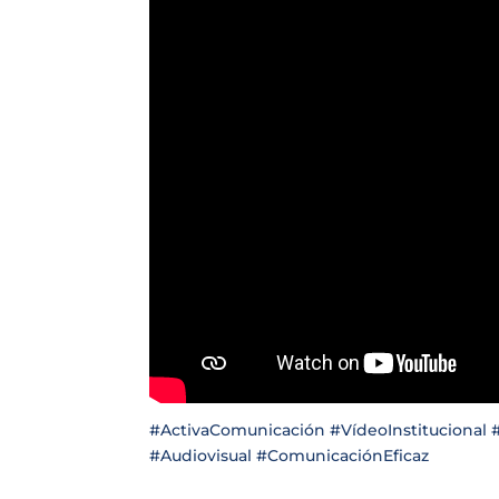
#ActivaComunicación #VídeoInstitucional
#Audiovisual #ComunicaciónEficaz