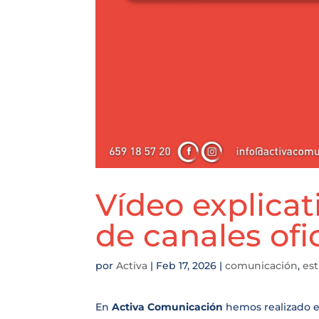
Vídeo explicat
de canales ofi
por
Activa
|
Feb 17, 2026
|
comunicación
,
est
En
Activa Comunicación
hemos realizado 