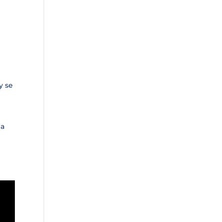
y se
da