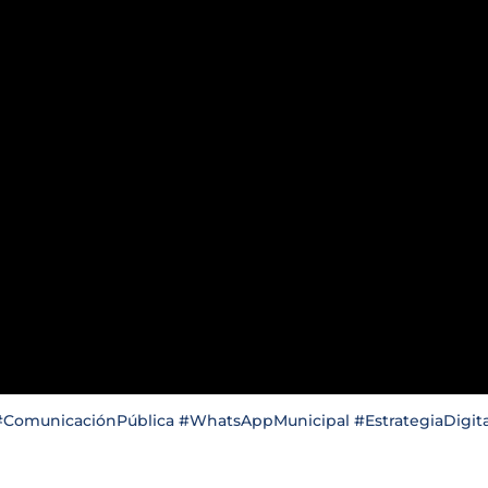
 #ComunicaciónPública #WhatsAppMunicipal #EstrategiaDigita