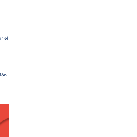
r el
ión